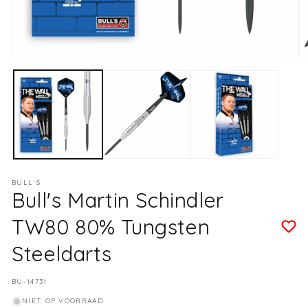
Media
M
1
2
openen
o
in
in
modaal
m
BULL´S
Bull's Martin Schindler
TW80 80% Tungsten
Steeldarts
SKU:
BU-14731
NIET OP VOORRAAD