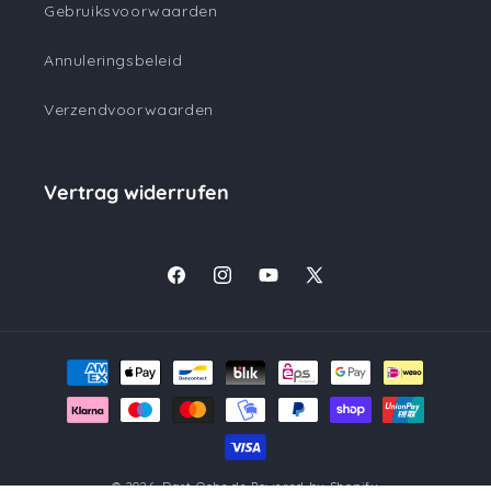
Gebruiksvoorwaarden
Annuleringsbeleid
Verzendvoorwaarden
Vertrag widerrufen
Facebook
Instagram
YouTube
X
(voorheen
Twitter)
Betaalmethoden
© 2026,
Dart-Oche.de
Powered by Shopify