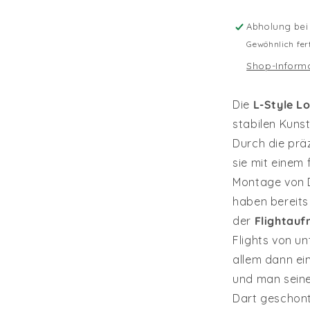
Abholung be
Gewöhnlich fer
Shop-Inform
Die
L-Style L
stabilen Kunst
Durch die prä
sie mit einem 
Montage von D
haben bereits 
der
Flightau
Flights von u
allem dann ei
und man seine
Dart geschont