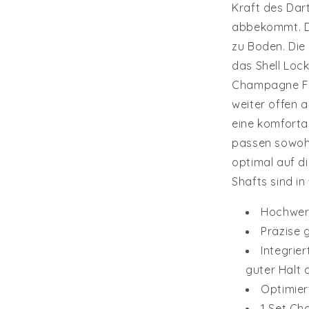
Kraft des Dart
abbekommt. De
zu Boden. Die 
das Shell Loc
Champagne Fli
weiter offen a
eine komforta
passen sowoh
optimal auf di
Shafts sind in
Hochwer
Präzise 
Integrie
guter Halt d
Optimier
1 Set Ch