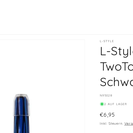
L-STYLE
L-Sty
TwoTo
Schwa
SKU:
N95028
2 AUF LAGER
Normaler
€6,95
Preis
Inkl. Steuern.
Vers