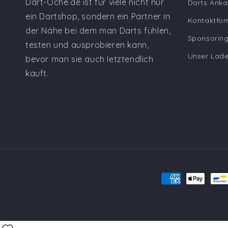
Dart-Oche.de ist für viele nicht nur
Darts Anka
ein Dartshop, sondern ein Partner in
Kontaktfor
der Nähe bei dem man Darts fühlen,
Sponsoring
testen und ausprobieren kann,
Unser Lad
bevor man sie auch letztendlich
kauft.
Zahlungsmetho