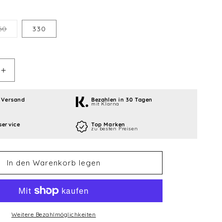
Variante
60
330
ausverkauft
oder
nicht
verfügbar
Erhöhe
die
Menge
 Versand
Bezahlen in 30 Tagen
mit Klarna
für
L-
service
Top Marken
Style
zu besten Preisen
Locked
Straight
TwoTone
In den Warenkorb legen
Shafts
-
Schwarz
/
Blau
Weitere Bezahlmöglichkeiten