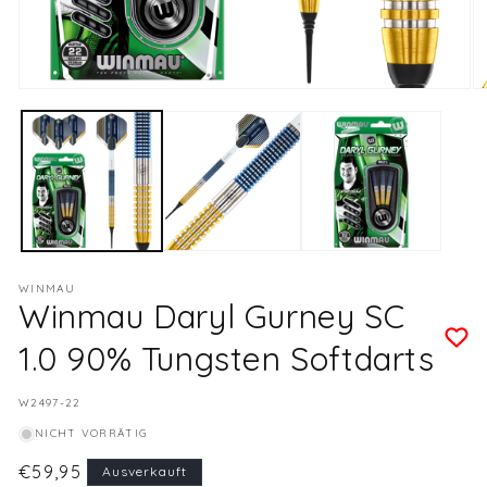
Medien
M
1
2
in
in
Modal
M
öffnen
öf
WINMAU
Winmau Daryl Gurney SC
1.0 90% Tungsten Softdarts
SKU:
W2497-22
NICHT VORRÄTIG
Normaler
€59,95
Ausverkauft